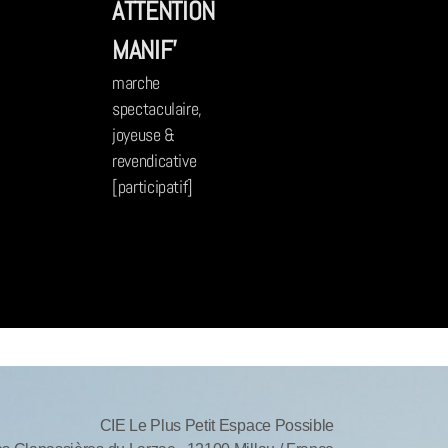
ATTENTION
MANIF'
marche
spectaculaire,
joyeuse &
revendicative
[participatif]
CIE Le Plus Petit Espace Possible