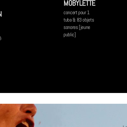
MOBYLETTE
N
concert pour 1
tuba & 83 objets
sonores [jeune
public]
é