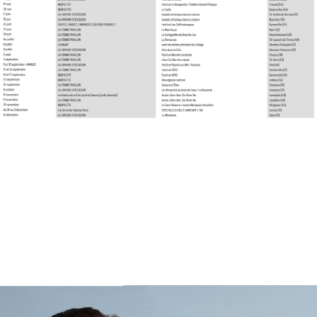
Les Spectacles chez l'habitant.e
Le Larzaco Poët Poêt
Le Petit Festival